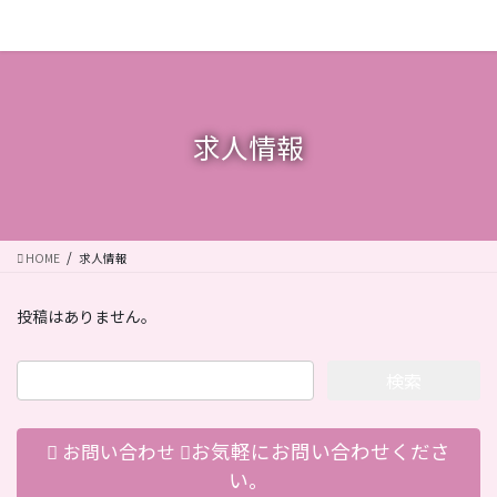
コ
ナ
ン
ビ
テ
ゲ
ン
ー
ツ
シ
に
ョ
求人情報
移
ン
動
に
移
動
HOME
求人情報
投稿はありません。
検
索:
お気軽にお問い合わせくださ
お問い合わせ
い。