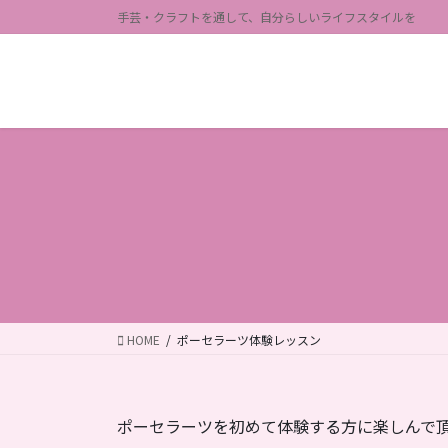
コ
ナ
手芸・クラフトを通して、自分らしいライフスタイルを
ン
ビ
テ
ゲ
ン
ー
ツ
シ
に
ョ
移
ン
動
に
移
動
HOME
ポーセラーツ体験レッスン
ポーセラーツを初めて体験する方に楽しんで