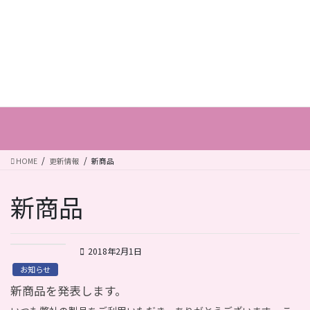
コ
ナ
ン
ビ
テ
ゲ
ン
ー
ツ
シ
に
ョ
更新情報
移
ン
動
に
移
動
HOME
更新情報
新商品
新商品
2018年2月1日
お知らせ
新商品を発表します。