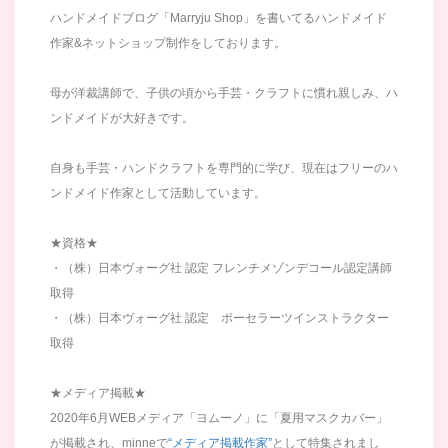
ハンドメイドブログ「Marryju Shop」を書いてるハンドメイド
作家&ネットショップ制作をしております。
母が洋裁講師で、子供の頃から手芸・クラフトに慣れ親しみ、ハ
ンドメイドが大好きです。
自身も手芸・ハンドクラフトを専門的に学び、現在はフリーのハ
ンドメイド作家として活動しています。
★資格★
・（株）日本ヴォーグ社 認定 フレンチメゾンデコール認定講師
取得
・（株）日本ヴォーグ社 認定 ポーセラーツインストラクター
取得
★メディア掲載★
2020年6月WEBメディア「ヨムーノ」に「夏用マスクカバー」
が掲載され、minneで
“メディア掲載作家”
として特集されまし