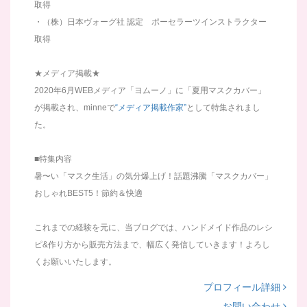
取得
・（株）日本ヴォーグ社 認定 ポーセラーツインストラクター
取得
★メディア掲載★
2020年6月WEBメディア「ヨムーノ」に「夏用マスクカバー」
が掲載され、minneで
“メディア掲載作家”
として特集されまし
た。
■特集内容
暑〜い「マスク生活」の気分爆上げ！話題沸騰「マスクカバー」
おしゃれBEST5！節約＆快適
これまでの経験を元に、当ブログでは、ハンドメイド作品のレシ
ピ&作り方から販売方法まで、幅広く発信していきます！よろし
くお願いいたします。
プロフィール詳細
お問い合わせ