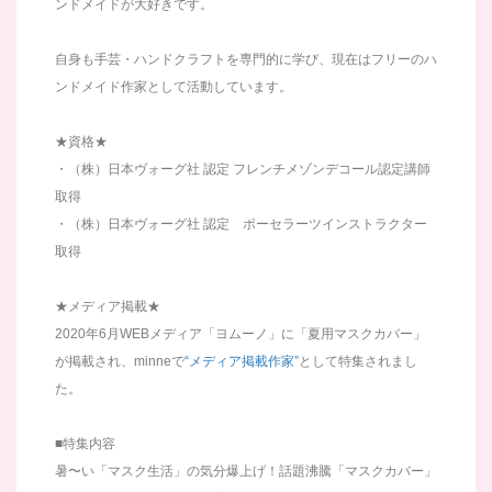
ンドメイドが大好きです。
自身も手芸・ハンドクラフトを専門的に学び、現在はフリーのハ
ンドメイド作家として活動しています。
★資格★
・（株）日本ヴォーグ社 認定 フレンチメゾンデコール認定講師
取得
・（株）日本ヴォーグ社 認定 ポーセラーツインストラクター
取得
★メディア掲載★
2020年6月WEBメディア「ヨムーノ」に「夏用マスクカバー」
が掲載され、minneで
“メディア掲載作家”
として特集されまし
た。
■特集内容
暑〜い「マスク生活」の気分爆上げ！話題沸騰「マスクカバー」