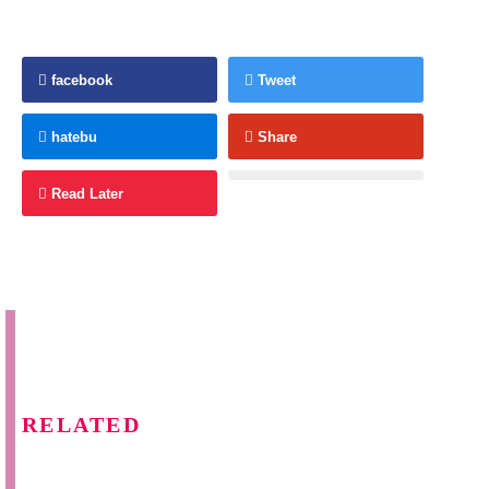
facebook
Tweet
hatebu
Share
Read Later
RELATED