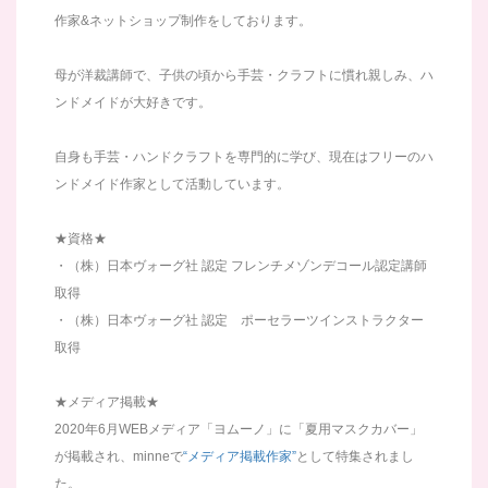
作家&ネットショップ制作をしております。
母が洋裁講師で、子供の頃から手芸・クラフトに慣れ親しみ、ハ
ンドメイドが大好きです。
自身も手芸・ハンドクラフトを専門的に学び、現在はフリーのハ
ンドメイド作家として活動しています。
★資格★
・（株）日本ヴォーグ社 認定 フレンチメゾンデコール認定講師
取得
・（株）日本ヴォーグ社 認定 ポーセラーツインストラクター
取得
★メディア掲載★
2020年6月WEBメディア「ヨムーノ」に「夏用マスクカバー」
が掲載され、minneで
“メディア掲載作家”
として特集されまし
た。