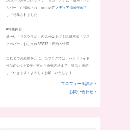
2020年6月WEBメディア「ヨムーノ」に「夏用マスク
カバー」が掲載され、minneで
“メディア掲載作家”
と
して特集されました。
■特集内容
暑〜い「マスク生活」の気分爆上げ！話題沸騰「マス
クカバー」おしゃれBEST5！節約＆快適
これまでの経験を元に、当ブログでは、ハンドメイド
作品のレシピ&作り方から販売方法まで、幅広く発信
していきます！よろしくお願いいたします。
プロフィール詳細
お問い合わせ