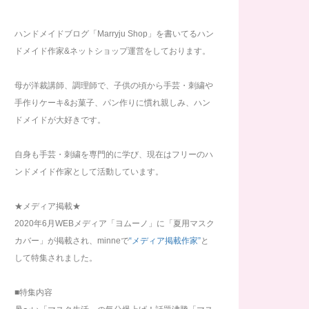
ハンドメイドブログ「Marryju Shop」を書いてるハン
ドメイド作家&ネットショップ運営をしております。
母が洋裁講師、調理師で、子供の頃から手芸・刺繍や
手作りケーキ&お菓子、パン作りに慣れ親しみ、ハン
ドメイドが大好きです。
自身も手芸・刺繍を専門的に学び、現在はフリーのハ
ンドメイド作家として活動しています。
★メディア掲載★
2020年6月WEBメディア「ヨムーノ」に「夏用マスク
カバー」が掲載され、minneで
“メディア掲載作家”
と
して特集されました。
■特集内容