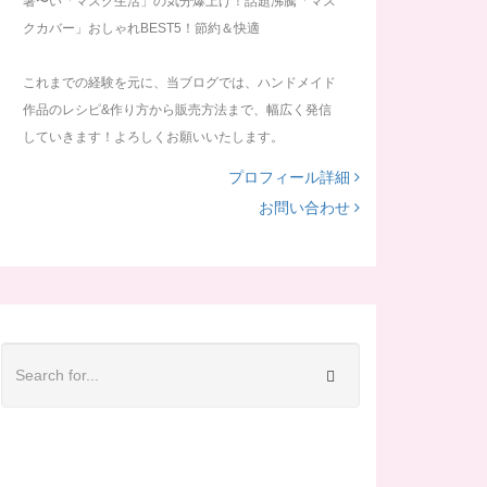
暑〜い「マスク生活」の気分爆上げ！話題沸騰「マス
クカバー」おしゃれBEST5！節約＆快適
これまでの経験を元に、当ブログでは、ハンドメイド
作品のレシピ&作り方から販売方法まで、幅広く発信
していきます！よろしくお願いいたします。
プロフィール詳細
お問い合わせ