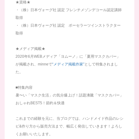
★資格★
・（株）日本ヴォーグ社 認定 フレンチメゾンデコール認定講師
取得
・（株）日本ヴォーグ社 認定 ポーセラーツインストラクター
取得
★メディア掲載★
2020年6月WEBメディア「ヨムーノ」に「夏用マスクカバー」
が掲載され、minneで
“メディア掲載作家”
として特集されまし
た。
■特集内容
暑〜い「マスク生活」の気分爆上げ！話題沸騰「マスクカバー」
おしゃれBEST5！節約＆快適
これまでの経験を元に、当ブログでは、ハンドメイド作品のレシ
ピ&作り方から販売方法まで、幅広く発信していきます！よろし
くお願いいたします。